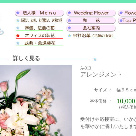
詳しく見る
A-013
アレンジメント
サイズ ：
幅５５ｃ
10,00
本体価格 ：
（税込価格：
受付けや応接室に、いか
を華やかに演出いたしま