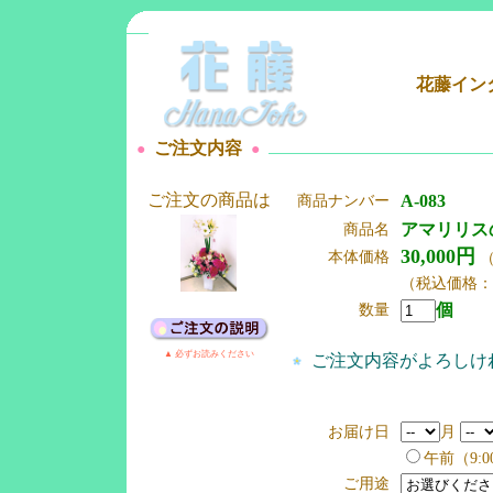
花藤イン
ご注文内容
●
●
ご注文の商品は
A-083
商品ナンバー
アマリリス
商品名
30,000円
本体価格
（
（税込価格：33
個
数量
▲ 必ずお読みください
ご注文内容がよろしけ
お届け日
月
午前（9:0
ご用途